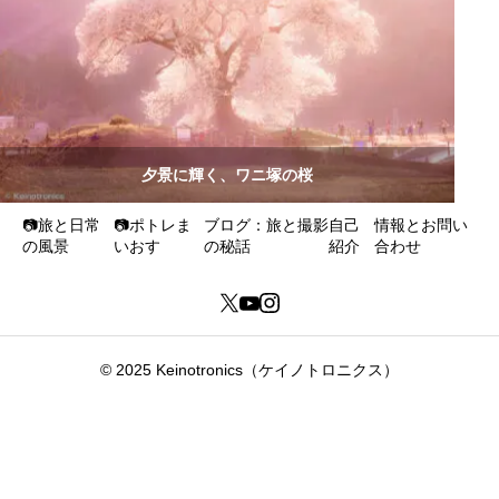
夕景に輝く、ワニ塚の桜
📷旅と日常
📷ポトレま
ブログ：旅と撮影
自己
情報とお問い
の風景
いおす
の秘話
紹介
合わせ
© 2025 Keinotronics（ケイノトロニクス）